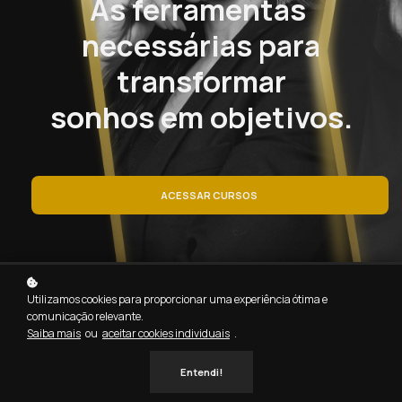
As ferramentas
necessárias para
transformar
sonhos em objetivos.
ACESSAR CURSOS
Utilizamos cookies para proporcionar uma experiência ótima e
comunicação relevante.
Saiba mais
ou
aceitar cookies individuais
.
Entendi!